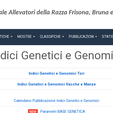
le Allevatori della Razza Frisona, Bruna e
arrow_drop_down
arrow_drop_down
arrow_drop_down
arrow_drop_down
TICHE
MOSTRE
CLASSIFICHE
PUBBLICAZIONI
STATI
ndici Genetici e Genomi
Indici Genetici e Genomici Tori
Indici Genetici e Genomici Vacche e Manze
Calendario Pubblicazione Indici Genetici e Genomici
Parametri BASE GENETICA