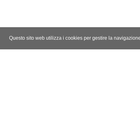
Questo sito web utilizza i cookies per gestire la navigazion
Contatti
Inf
Associazione Nazionale Allevatori
Pr
della Razza Frisona, Bruna e Jersey
Co
Italiana
Te
C.F. e P.I. 00194940193
Tras
Via Bergamo, 292 26100 Cremona
Telefono:
+39 0372 474210
Mode
E-mail:
anafibj@anafibj.it
Gesti
PEC:
anafi@arubapec.it
del 
(com