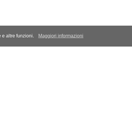
e e altre funzioni.
Maggiori informazioni
o
Link utili
ivacy Policy
Contattaci
okie Policy
Lavora con noi
rmini e Condizioni
Mappa del sito
parenza
llo di Organizzazione e
one ai sensi
Decreto Legislativo 231/2001
prensivo della procedura