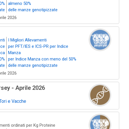
50%
almeno 50%
ate
delle manze genotipizzate
prile 2026
nti
I Migliori Allevamenti
ice
per PFT/IES e ICS-PR per Indice
cca
Manza
50%
per Indice Manza con meno del 50%
ate
delle manze genotipizzate
prile 2026
sey - Aprile 2026
 Tori e Vacche
amenti ordinati per Kg Proteine