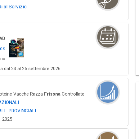
i al Servizio
OAD
ess
gno
na dal 23 al 25 settembre 2026
roteine Vacche Razza
Frisona
Controllate
AZIONALI
ALI
PROVINCIALI
2025