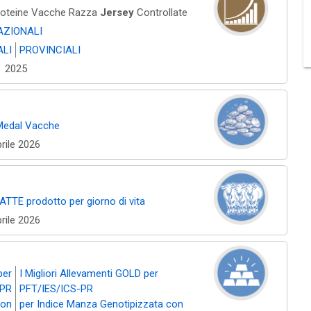
roteine Vacche Razza
Jersey
Controllate
AZIONALI
ALI
PROVINCIALI
2025
Medal Vacche
prile 2026
LATTE prodotto per giorno di vita
prile 2026
per
I Migliori Allevamenti GOLD per
-PR
PFT/IES/ICS-PR
con
per Indice Manza Genotipizzata con