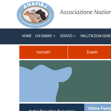
Associazione Naziona
arrow_drop_down
arrow_drop_down
HOME
CHI SIAMO
SERVIZI
VALUTAZIONI GENE
Iscriviti!
Eventi
Ultime Femm