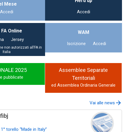
Herd up
el Mese
Accedi
Accedi
 FA Online
WAM
na
Jersey
Iscrizione
Accedi
ne non autorizzati all’FA in
Italia
ONALE 2025
Assemblee Separate
ie pubblicate
Territoriali
ed Assemblea Ordinaria Generale
arrow_forward
Vai alle news
ibj
1° torello “Made in Italy”