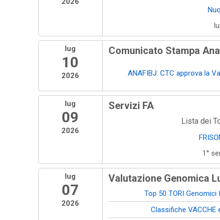
2026
Nu
l
lug
Comunicato Stampa Anaf
10
ANAFIBJ: CTC approva la Va
2026
lug
Servizi FA
09
Lista dei To
2026
FRISO
1° s
lug
Valutazione Genomica Lu
07
Top 50 TORI Genomici It
2026
Classifiche VACCHE 