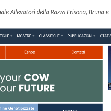
le Allevatori della Razza Frisona, Bruna e 
arrow_drop_down
arrow_drop_down
arrow_drop_down
arrow_drop_down
TICHE
MOSTRE
CLASSIFICHE
PUBBLICAZIONI
STATI
Eshop
Contatti
ine Genotipizzate