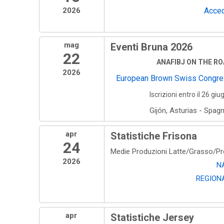
2026
Acced
mag
Eventi Bruna 2026
22
ANAFIBJ ON THE R
2026
European Brown Swiss Congr
Iscrizioni entro il 26 giu
Gijón, Asturias - Spag
apr
Statistiche Frisona
24
Medie Produzioni Latte/Grasso/P
2026
N
REGION
apr
Statistiche Jersey