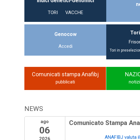
Indici Genetici-Genomici
n
TORI
VACCHE
Tori
Genocow
Friso
Accedi
Tori in preselezio
Comunicati stampa Anafibj
NAZI
pubblicati
notiz
NEWS
ago
Comunicato Stampa Anaf
06
ANAFIBJ valuta il 
2026