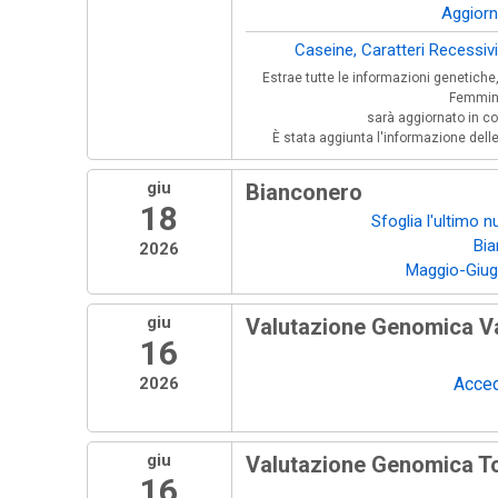
Aggior
Caseine, Caratteri Recessiv
Estrae tutte le informazioni genetiche, 
Femmine
sarà aggiornato in
È stata aggiunta l'informazione dell
giu
Bianconero
18
Sfoglia l'ultimo 
Bi
2026
Maggio-Giu
giu
Valutazione Genomica V
16
2026
Acced
giu
Valutazione Genomica To
16