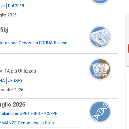
ove
Dal 2019
uglio 2026
ibj
lutazione Genomica BRUNA Italiana
ri FA più Utilizzati
NA
JERSEY
emestre 2026
glio 2026
aliani per GPFT - IES - ICS-PR
e MANZE Genomiche in Italia