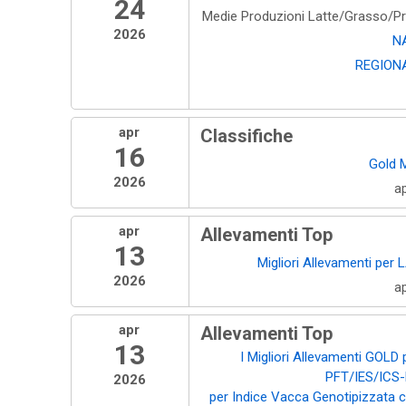
24
Medie Produzioni Latte/Grasso/P
2026
N
REGION
apr
Classifiche
16
Gold 
2026
a
apr
Allevamenti Top
13
Migliori Allevamenti per 
2026
a
apr
Allevamenti Top
13
I Migliori Allevamenti GOLD 
PFT/IES/ICS
2026
per Indice Vacca Genotipizzata 