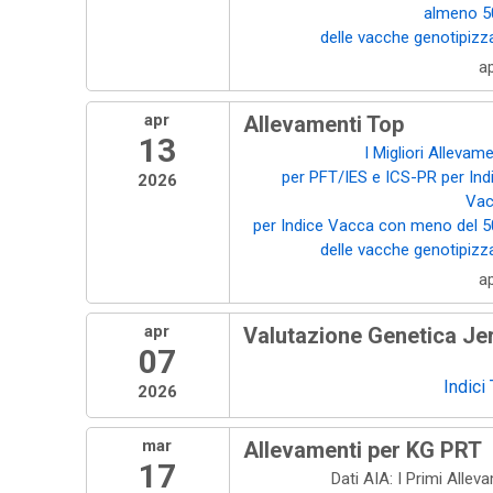
almeno 
delle vacche genotipizz
a
apr
Allevamenti Top
13
I Migliori Allevame
per PFT/IES e ICS-PR per Ind
2026
Va
per Indice Vacca con meno del 
delle vacche genotipizz
a
apr
Valutazione Genetica Jer
07
Indici
2026
mar
Allevamenti per KG PRT
17
Dati AIA: I Primi Allev