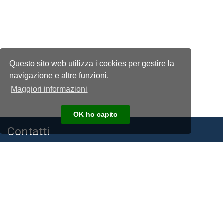
Questo sito web utilizza i cookies per gestire la
navigazione e altre funzioni.
Maggiori informazioni
OK ho capito
Contatti
Associazione Nazionale Allevatori della Razza Frisona, Bruna e
Jersey Italiana
C.F. e P.I. 00194940193
Via Bergamo, 292 26100 Cremona
Telefono:
+39 0372 474210
E-mail:
anafibj@anafibj.it
PEC:
anafi@arubapec.it