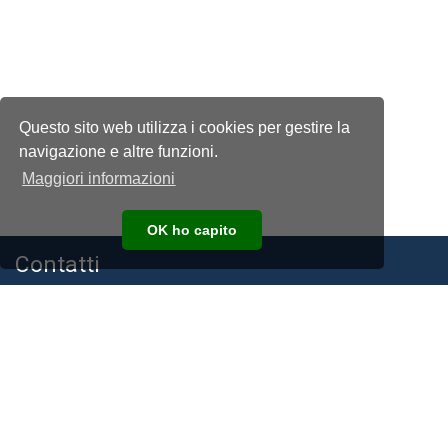
Questo sito web utilizza i cookies per gestire la
navigazione e altre funzioni.
Maggiori informazioni
OK ho capito
Contatti
Associazione Nazionale Allevatori della Razza Frisona, Bruna e
Jersey Italiana
C.F. e P.I. 00194940193
Via Bergamo, 292 26100 Cremona
Telefono:
+39 0372 474210
E-mail:
anafibj@anafibj.it
PEC:
anafi@arubapec.it