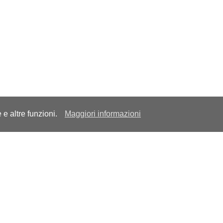
e e altre funzioni.
Maggiori informazioni
o
Link utili
ivacy Policy
Contattaci
okie Policy
Lavora con noi
rmini e Condizioni
Mappa del sito
parenza