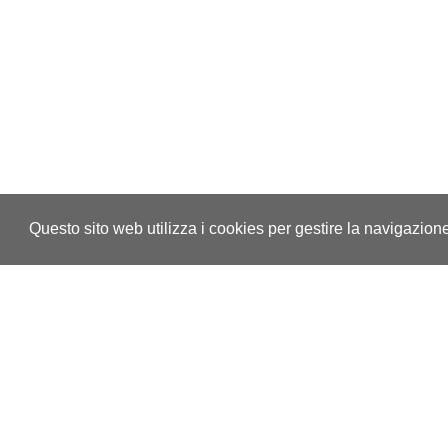
Questo sito web utilizza i cookies per gestire la navigazion
Contatti
Inf
Associazione Nazionale Allevatori
Pr
della Razza Frisona, Bruna e Jersey
Co
Italiana
Te
C.F. e P.I. 00194940193
Tras
Via Bergamo, 292 26100 Cremona