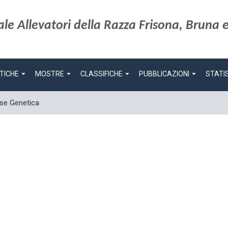
le Allevatori della Razza Frisona, Bruna e
arrow_drop_down
arrow_drop_down
arrow_drop_down
arrow_drop_down
TICHE
MOSTRE
CLASSIFICHE
PUBBLICAZIONI
STATI
se Genetica