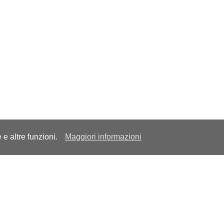
e e altre funzioni.
Maggiori informazioni
o
Link utili
ivacy Policy
Contattaci