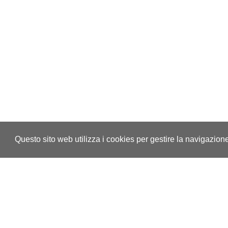
Questo sito web utilizza i cookies per gestire la navigazion
Contatti
Inf
Associazione Nazionale Allevatori
Pr