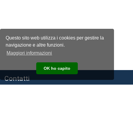
Questo sito web utilizza i cookies per gestire la
navigazione e altre funzioni.
Maggiori informazioni
OK ho capito
Contatti
Associazione Nazionale Allevatori della Razza Frisona, Bruna e
Jersey Italiana
C.F. e P.I. 00194940193
Via Bergamo, 292 26100 Cremona
Telefono:
+39 0372 474210
E-mail:
anafibj@anafibj.it
PEC:
anafi@arubapec.it